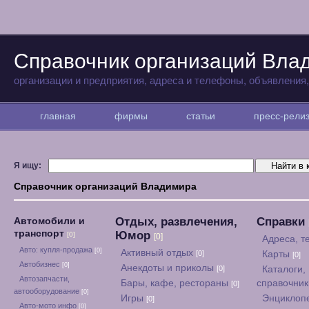
Справочник организаций Вла
организации и предприятия, адреса и телефоны, объявления
главная
фирмы
статьи
пресс-рел
Я ищу:
Справочник организаций Владимира
Отдых, развлечения,
Справки
Автомобили и
транспорт
Юмор
[0]
[0]
Адреса, 
Авто: купля-продажа
[0]
Активный отдых
[0]
Карты
[0]
Автобизнес
[0]
Анекдоты и приколы
[0]
Каталоги,
Автозапчасти,
Бары, кафе, рестораны
справочни
[0]
автооборудование
[0]
Игры
Энциклоп
[0]
Авто-мото инфо
[0]