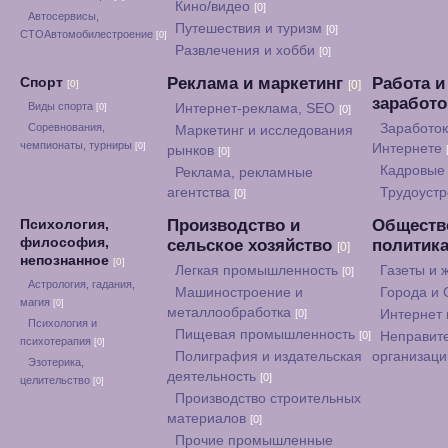
Кино/видео
[0]
Автосервисы,
Путешествия и туризм
[0]
СТОАвтомобилестроение
[0]
Развлечения и хобби
[0]
Реклама и маркетинг
Работа и
Спорт
[0]
[0]
заработ
Виды спорта
Интернет-реклама, SEO
[0]
[0]
Соревнования,
Заработок
Маркетинг и исследования
чемпионаты, турниры
[0]
Интернете
рынков
[0]
Кадровые 
Реклама, рекламные
агентства
Трудоуст
[0]
Производство и
Обществ
Психология,
философия,
сельское хозяйство
политик
[0]
непознанное
[0]
Легкая промышленность
Газеты и
[0]
Астрология, гадания,
Машиностроение и
Города и
магия
[0]
металлообработка
[0]
Интернет
Психология и
Пищевая промышленность
[0]
Неправит
психотерапия
[0]
Полиграфия и издательская
организац
Эзотерика,
деятельность
[0]
целительство
[0]
Производство строительных
материалов
[0]
Прочие промышленные