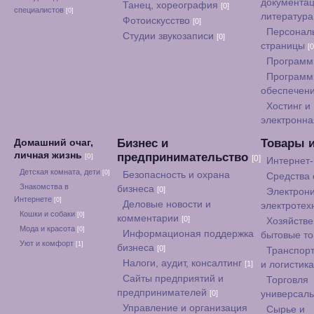
документац
Танец, хореография
[0]
специалистов
[0]
литератур
Фотоискусство
[0]
Персонал
Студии звукозаписи
[0]
страницы
[0
Программ
Программ
обеспечен
Хостинг и
электронна
Бизнес и
Товары 
Домашний очаг,
личная жизнь
предпринимательство
[0]
[0]
Интернет
Детская комната, дети
[0]
Безопасность и охрана
Средства
Знакомства в
бизнеса
[0]
Электрони
Интернете
[0]
Деловые новости и
электротех
Кошки и собаки
[0]
комментарии
[0]
Хозяйстве
Мода и красота
[0]
Информационая поддержка
бытовые т
Уют и комфорт
[1]
бизнеса
[0]
Транспорт
Налоги, аудит, консалтинг
[1]
и логистик
Сайты предприятий и
Торговля
предпринимателей
[0]
универсал
Управление и организация
Сырье и