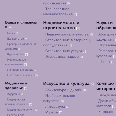
производства
[0]
Транспортное
машиностроение
[0]
Недвижимость и
Наука и
Банки и финансы
в
строительство
образов
[0]
[0]
Банки
[0]
Недвижимость, агентства
Абитуриен
[0]
Банкротство
[0]
школьнику
Строительные материалы,
Брокеры и управление
оборудование
Образова
[1]
активами
[0]
Строительные услуги
Рефераты
[0]
Курсы валют
[0]
курсовые
Экспертиза, надзор
[0
[0]
Небанковское
Школы
[0]
кредитование
[0]
Пенсионные фонды
[1]
Платежные системы
[0]
Искусство и культура
Компьют
Медицина и
[0]
здоровье
интерне
[0]
Архитектура и дизайн
[0]
Здоровье
[0]
Веб-диза
Изобразительное
Медицинская
искусство
Доски объ
[0]
промышленность
[0]
каталоги
Литература
[0]
[0]
Медицинские услуги
[0]
Компьюте
Музыка
[0]
Ресурсы для