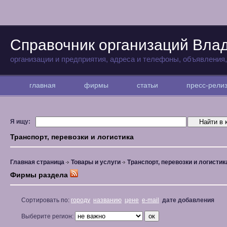
Справочник организаций Вла
организации и предприятия, адреса и телефоны, объявления
главная
фирмы
статьи
пресс-рел
Я ищу:
Транспорт, перевозки и логистика
Главная страница
Товары и услуги
Транспорт, перевозки и логистик
Фирмы раздела
Сортировать по:
городу
названию
цене
e-mail
дате добавления
Выберите регион: