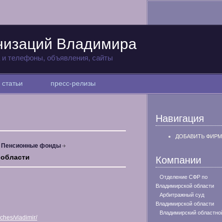
низаций Владимира
а и телефоны, объявления, сайты
статьи
пресс-релизы
Навигация
ДОБАВИТЬ ФИРМ
Пенсионные фонды
 области
Компании
Отделение СФР по
Владимирской области
Арбитражный суд
Владимирской области
Владимирский областно
nches/vladimir/