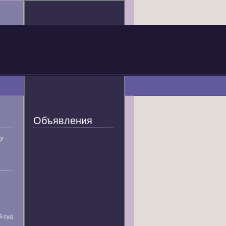
Объявления
У
й суд