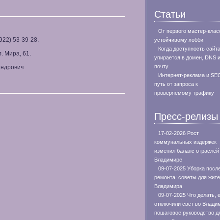
Статьи
От первого мастер-клас
922) 53-39-28.
устойчивому хобби
Когда доступность сайт
. Мира, 61.
упирается в домен, DNS 
почту
андрович.
Интернет-реклама и SE
путь от запроса к
проверяемому трафику
Пресс-релизы
17-02-2026 Рост
коммунальных издержек
изменил баланс отраслей
Владимире
09-07-2025 Уборка посл
ремонта: советы для жит
Владимира
09-07-2025 Что делать, 
отключили свет во Влади
пошаговое руководство д