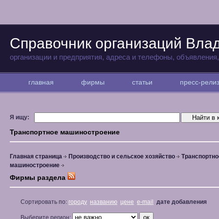
Справочник организаций Вла
организации и предприятия, адреса и телефоны, объявления
главная
фирмы
статьи
пресс-рел
Я ищу:
Транспортное машиностроение
Главная страница
Производство и сельское хозяйство
Транспортно
машиностроение
Фирмы раздела
Сортировать по:
городу
названию
цене
e-mail
дате добавления
Выберите регион: