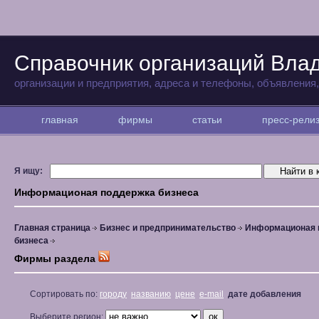
Справочник организаций Вла
организации и предприятия, адреса и телефоны, объявления
главная
фирмы
статьи
пресс-рел
Я ищу:
Информационая поддержка бизнеса
Главная страница
Бизнес и предпринимательство
Информационая 
бизнеса
Фирмы раздела
Сортировать по:
городу
названию
цене
e-mail
дате добавления
Выберите регион: