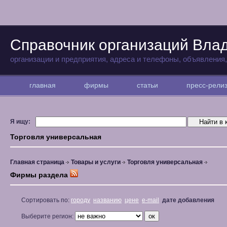
Справочник организаций Вла
организации и предприятия, адреса и телефоны, объявления
главная
фирмы
статьи
пресс-рел
Я ищу:
Торговля универсальная
Главная страница
Товары и услуги
Торговля универсальная
Фирмы раздела
Сортировать по:
городу
названию
цене
e-mail
дате добавления
Выберите регион: