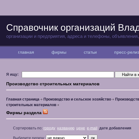
Справочник организаций Вла
организации и предприятия, адреса и телефоны, объявления
главная
фирмы
статьи
пресс-рел
Я ищу:
Производство строительных материалов
Главная страница
Производство и сельское хозяйство
Производст
строительных материалов
Фирмы раздела
Сортировать по:
городу
названию
цене
e-mail
дате добавления
Выберите регион: