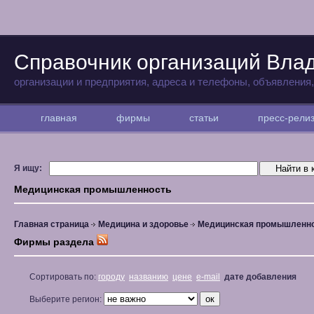
Справочник организаций Вла
организации и предприятия, адреса и телефоны, объявления
главная
фирмы
статьи
пресс-рел
Я ищу:
Медицинская промышленность
Главная страница
Медицина и здоровье
Медицинская промышленн
Фирмы раздела
Сортировать по:
городу
названию
цене
e-mail
дате добавления
Выберите регион: