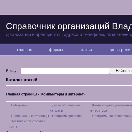
Справочник организаций Вла
организации и предприятия, адреса и телефоны, объявления
главная
фирмы
статьи
пресс-рел
Я ищу:
Каталог статей
Главная страница
Компьютеры и интернет
Веб-дизайн
Доски объявлений,
Компьютерная документа
каталоги
литература
Персональные страницы
Программирование
Программное обеспечени
Хостинг и электронная
почта