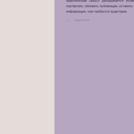
практический смысл раскрывается позже
портфолио, обновить публикации, оставить
информации, чем требуется аудитории.
...
подробнее