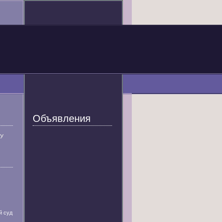
Объявления
У
й суд