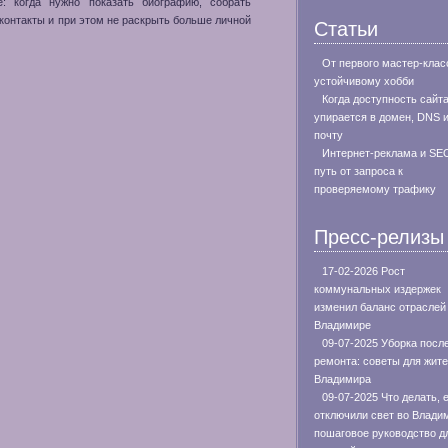
: когда нужно показать биографию, собрать
 контакты и при этом не раскрыть больше личной
Статьи
От первого мастер-клас
устойчивому хобби
Когда доступность сайт
упирается в домен, DNS 
почту
Интернет-реклама и SE
путь от запроса к
проверяемому трафику
Пресс-релизы
17-02-2026 Рост
коммунальных издержек
изменил баланс отраслей
Владимире
09-07-2025 Уборка посл
ремонта: советы для жит
Владимира
09-07-2025 Что делать, 
отключили свет во Влади
пошаговое руководство д