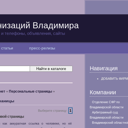
низаций Владимира
а и телефоны, объявления, сайты
статьи
пресс-релизы
Навигация
ДОБАВИТЬ ФИРМ
Компании
нет
Персональные страницы
траницы
Отделение СФР по
Владимирской области
1
Выберите страницу:
Арбитражный суд
ивой страницы
Владимирской области
Владимирский областно
я как аккуратная ссылка о человеке, но её