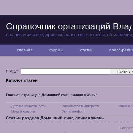
Справочник организаций Вла
организации и предприятия, адреса и телефоны, объявления
главная
фирмы
статьи
пресс-рел
Я ищу:
Каталог статей
Главная страница
Домашний очаг, личная жизнь
Детская комната, дети
Знакомства в Интернете
Кошки и с
Мода и красота
Уют и комфорт
Статьи раздела Домашний очаг, личная жизнь
Выберите