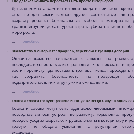
Где детская комната перестаёт быть просто интерьером
1.
Детская комната кажется готовой, когда в ней стоят крова
стол, но для семьи важнее другое: соответствует ли пр
возрасту ребёнка, безопасны ли мебель и материалы, 
хранить игрушки, делать уроки, играть, убирать и менять обс
мере роста.
...
подробнее
Знакомства в Интернете: профиль, переписка и границы доверия
2.
Онлайн-знакомство начинается с анкеты, но развивае
последовательность мелких решений: что показать в про
вести переписку, где поставить границы, когда переходить к
как сохранить безопасность, не превращая о
подозрительность или игру чужими ожиданиями.
...
подробнее
Кошки и собаки требуют разного быта, даже когда живут в одной се
3.
Кошка и собака могут быть одинаково любимыми питомца
повседневный быт устроен по-разному: кормление, прогул
поводок, уход за шерстью, игрушки, визиты к ветеринару и р
требуют не общего умиления, а регулярной ответс
владельца.