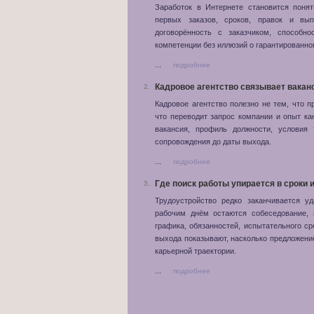
Заработок в Интернете становится поня
первых заказов, сроков, правок и вып
договорённость с заказчиком, способно
компетенции без иллюзий о гарантированно
...
подробнее
Кадровое агентство связывает вака
2.
Кадровое агентство полезно не тем, что 
что переводит запрос компании и опыт к
вакансия, профиль должности, условия 
сопровождения до даты выхода.
...
подробнее
Где поиск работы упирается в сроки 
3.
Трудоустройство редко заканчивается у
рабочим днём остаются собеседование, 
графика, обязанностей, испытательного ср
выхода показывают, насколько предложение
карьерной траектории.
...
подробнее