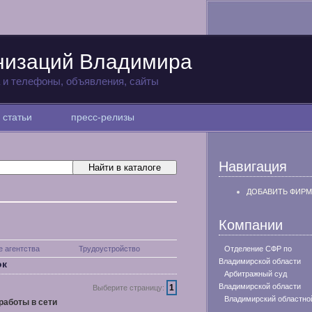
низаций Владимира
а и телефоны, объявления, сайты
статьи
пресс-релизы
Навигация
ДОБАВИТЬ ФИРМ
Компании
 агентства
Трудоустройство
Отделение СФР по
Владимирской области
ок
Арбитражный суд
Владимирской области
1
Выберите страницу:
Владимирский областно
аботы в сети