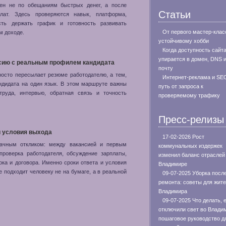
тен не по обещаниям быстрых денег, а после
Статьи
лат. Здесь проверяются навык, платформа,
сть держать график и готовность развивать
От первого мастер-клас
м доходе.
устойчивому хобби
Когда доступность сайт
упирается в домен, DNS 
нсию с реальным профилем кандидата
почту
просто пересылает резюме работодателю, а тем,
Интернет-реклама и SE
андидата на один язык. В этом маршруте важны
путь от запроса к
труда, интервью, обратная связь и точность
проверяемому трафику
Пресс-релизы
и условия выхода
17-02-2026 Рост
дачным откликом: между вакансией и первым
коммунальных издержек
проверка работодателя, обсуждение зарплаты,
изменил баланс отраслей
ока и договора. Именно сроки ответа и условия
Владимире
 подходит человеку не на бумаге, а в реальной
09-07-2025 Уборка посл
ремонта: советы для жит
Владимира
09-07-2025 Что делать, 
отключили свет во Влади
пошаговое руководство д