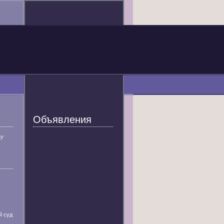
Объявления
У
й суд