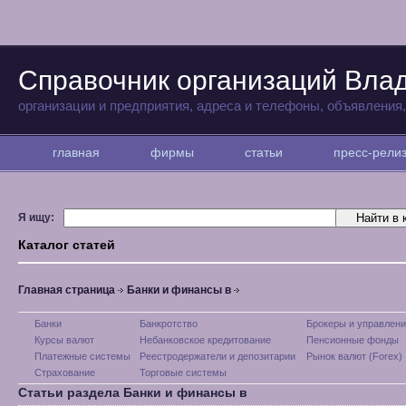
Справочник организаций Вла
организации и предприятия, адреса и телефоны, объявления
главная
фирмы
статьи
пресс-рел
Я ищу:
Каталог статей
Главная страница
Банки и финансы в
Банки
Банкротство
Брокеры и управлени
Курсы валют
Небанковское кредитование
Пенсионные фонды
Платежные системы
Реестродержатели и депозитарии
Рынок валют (Forex)
Страхование
Торговые системы
Статьи раздела Банки и финансы в