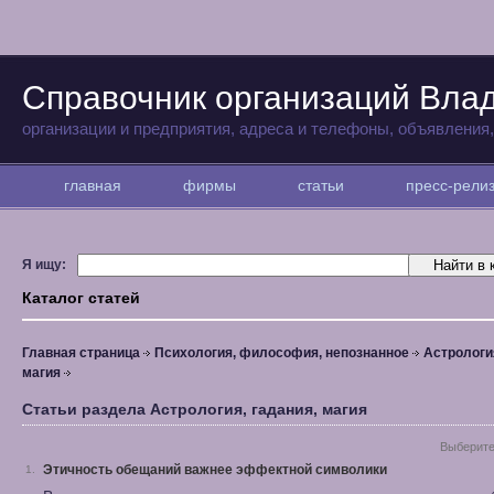
Справочник организаций Вла
организации и предприятия, адреса и телефоны, объявления
главная
фирмы
статьи
пресс-рел
Я ищу:
Каталог статей
Главная страница
Психология, философия, непознанное
Астрология
магия
Статьи раздела Астрология, гадания, магия
Выберите
Этичность обещаний важнее эффектной символики
1.