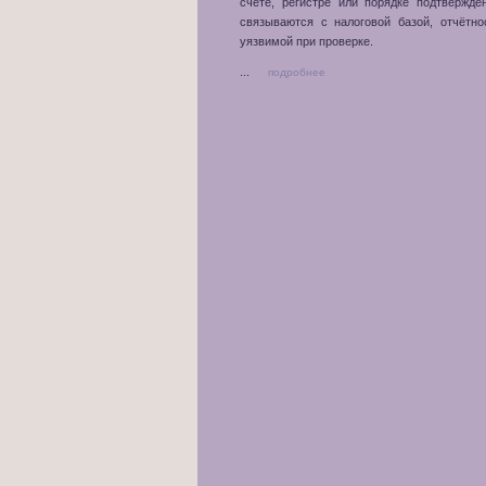
счёте, регистре или порядке подтвержд
связываются с налоговой базой, отчётн
уязвимой при проверке.
...
подробнее