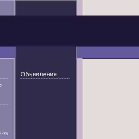
Объявления
У
й суд