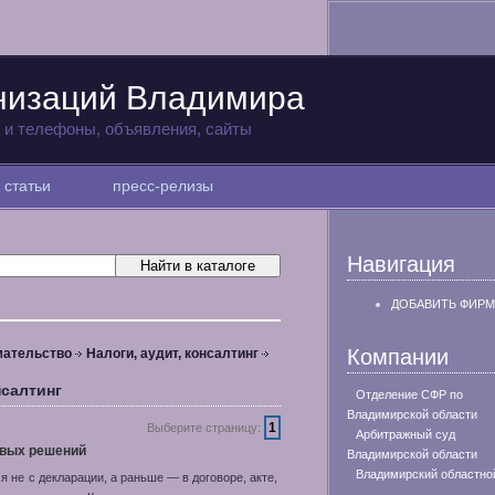
низаций Владимира
а и телефоны, объявления, сайты
статьи
пресс-релизы
Навигация
ДОБАВИТЬ ФИРМ
Компании
мательство
Налоги, аудит, консалтинг
нсалтинг
Отделение СФР по
Владимирской области
1
Выберите страницу:
Арбитражный суд
овых решений
Владимирской области
Владимирский областно
я не с декларации, а раньше — в договоре, акте,