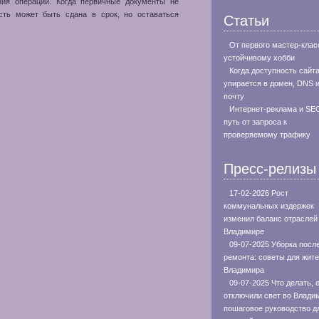
ения операции. Когда первичные документы не
ость может быть сдана в срок, но оставаться
Статьи
От первого мастер-клас
устойчивому хобби
Когда доступность сайт
упирается в домен, DNS 
почту
Интернет-реклама и SE
путь от запроса к
проверяемому трафику
Пресс-релизы
17-02-2026 Рост
коммунальных издержек
изменил баланс отраслей
Владимире
09-07-2025 Уборка посл
ремонта: советы для жит
Владимира
09-07-2025 Что делать, 
отключили свет во Влади
пошаговое руководство д