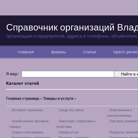
Справочник организаций Вла
организации и предприятия, адреса и телефоны, объявления
главная
фирмы
статьи
пресс-рел
Я ищу:
Каталог статей
Главная страница
Товары и услуги
Интернет-магазины
Средства связи
Электроника и
электротехника
Хозяйственно-бытовые
Транспорт, перевозки и
Торговля универс
товары
логистика
Сырье и материалы
Сфера услуг
Продукты питания
Компьютеры, оргтехника
Подарки, сувениры
Оценочные, эксп