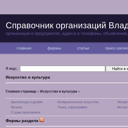
Справочник организаций Вла
организации и предприятия, адреса и телефоны, объявления
главная
фирмы
статьи
пресс-рел
Я ищу:
Искусство и культура
Главная страница
Искусство и культура
Архитектура и дизайн
Изобразительное искусство
Литера
Музыка
Танец, хореография
Фотоис
Студии звукозаписи
Фирмы раздела