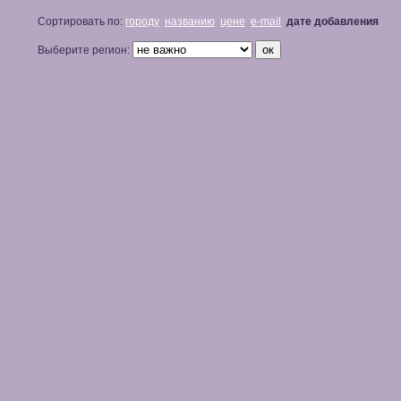
Сортировать по:
городу
названию
цене
e-mail
дате добавления
Выберите регион: