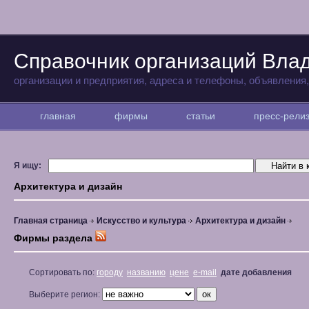
Справочник организаций Вла
организации и предприятия, адреса и телефоны, объявления
главная
фирмы
статьи
пресс-рел
Я ищу:
Архитектура и дизайн
Главная страница
Искусство и культура
Архитектура и дизайн
Фирмы раздела
Сортировать по:
городу
названию
цене
e-mail
дате добавления
Выберите регион: