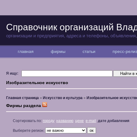
Справочник организаций Вла
организации и предприятия, адреса и телефоны, объявления
главная
фирмы
статьи
пресс-рел
Я ищу:
Изобразительное искусство
Главная страница
Искусство и культура
Изобразительное искусств
Фирмы раздела
Сортировать по:
городу
названию
цене
e-mail
дате добавления
Выберите регион: