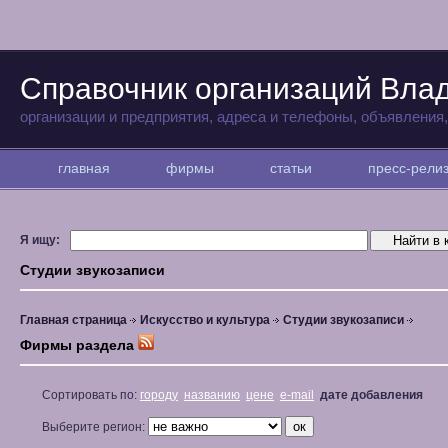
Справочник организаций Вла
организации и предприятия, адреса и телефоны, объявления
главная
фирмы
статьи
пресс-рел
Я ищу:
Студии звукозаписи
Главная страница
Искусство и культура
Студии звукозаписи
Фирмы раздела
Сортировать по:
городу
названию
цене
e-mail
дате добавления
Выберите регион: