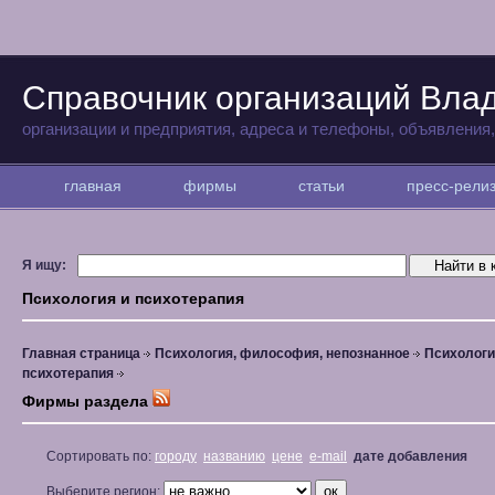
Справочник организаций Вла
организации и предприятия, адреса и телефоны, объявления
главная
фирмы
статьи
пресс-рел
Я ищу:
Психология и психотерапия
Главная страница
Психология, философия, непознанное
Психологи
психотерапия
Фирмы раздела
Сортировать по:
городу
названию
цене
e-mail
дате добавления
Выберите регион: