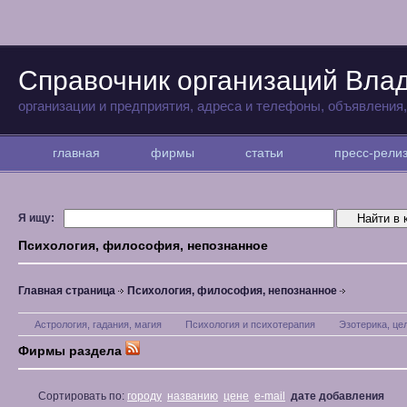
Справочник организаций Вла
организации и предприятия, адреса и телефоны, объявления
главная
фирмы
статьи
пресс-рел
Я ищу:
Психология, философия, непознанное
Главная страница
Психология, философия, непознанное
Астрология, гадания, магия
Психология и психотерапия
Эзотерика, це
Фирмы раздела
Сортировать по:
городу
названию
цене
e-mail
дате добавления