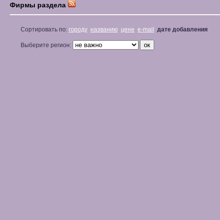
Фирмы раздела
Сортировать по:
городу
названию
цене
e-mail
дате добавления
Выберите регион: