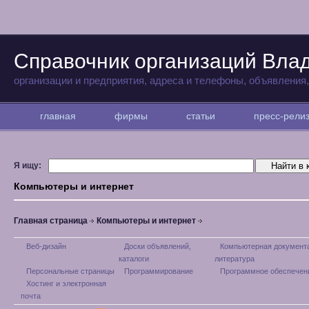
Справочник организаций Вла
организации и предприятия, адреса и телефоны, объявления
главная
фирмы
статьи
пресс-рел
Я ищу:
Компьютеры и интернет
Главная страница
Компьютеры и интернет
Веб-дизайн
Доски объявлений,
Компьютерная документ
каталоги
литература
Персональные страницы
Программирование
Программное обеспечен
Хостинг и электронная
почта