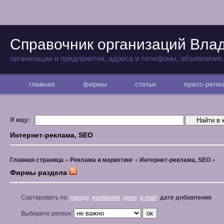
Справочник организаций Вла
организации и предприятия, адреса и телефоны, объявления
главная
фирмы
статьи
пресс-рел
Я ищу:
Интернет-реклама, SEO
Главная страница
Реклама и маркетинг
Интернет-реклама, SEO
Фирмы раздела
Сортировать по:
городу
названию
цене
e-mail
дате добавления
Выберите регион: