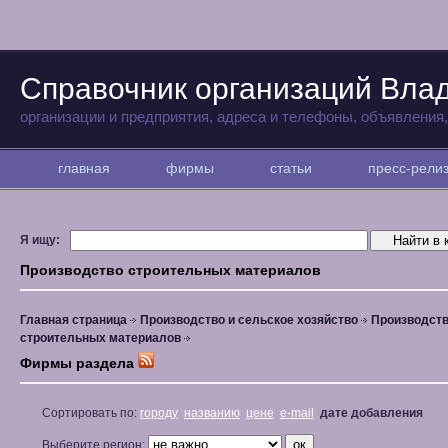
Справочник организаций Вла
организации и предприятия, адреса и телефоны, объявления
главная
фирмы
статьи
пресс-рел
Я ищу:
Производство строительных материалов
Главная страница
Производство и сельское хозяйство
Производст
строительных материалов
Фирмы раздела
Сортировать по:
городу
названию
цене
e-mail
дате добавления
Выберите регион: