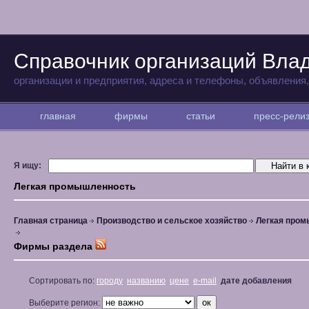
Справочник организаций Вла
организации и предприятия, адреса и телефоны, объявления
главная
фирмы
статьи
пресс-рел
Я ищу:
Легкая промышленность
Главная страница
Производство и сельское хозяйство
Легкая про
Фирмы раздела
Сортировать по:
городу
названию
цене
e-mail
дате добавления
Выберите регион: