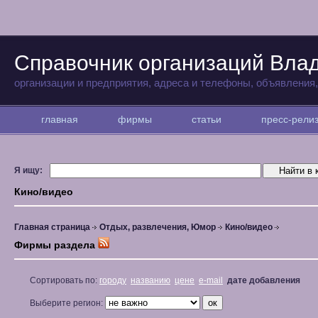
Справочник организаций Вла
организации и предприятия, адреса и телефоны, объявления
главная
фирмы
статьи
пресс-рел
Я ищу:
Кино/видео
Главная страница
Отдых, развлечения, Юмор
Кино/видео
Фирмы раздела
Сортировать по:
городу
названию
цене
e-mail
дате добавления
Выберите регион: