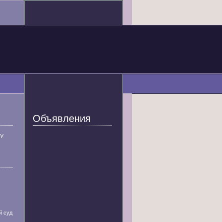
Объявления
У
й суд