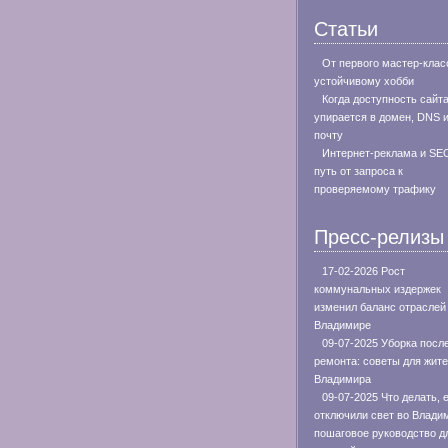
Статьи
От первого мастер-клас
устойчивому хобби
Когда доступность сайт
упирается в домен, DNS 
почту
Интернет-реклама и SE
путь от запроса к
проверяемому трафику
Пресс-релизы
17-02-2026 Рост
коммунальных издержек
изменил баланс отраслей
Владимире
09-07-2025 Уборка посл
ремонта: советы для жит
Владимира
09-07-2025 Что делать, 
отключили свет во Влади
пошаговое руководство д