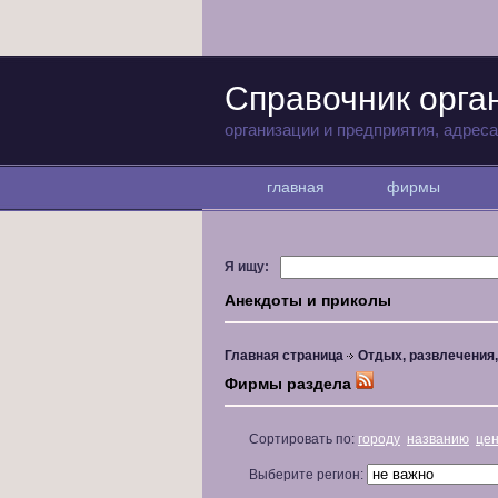
Справочник орга
организации и предприятия, адрес
главная
фирмы
Я ищу:
Анекдоты и приколы
Главная страница
Отдых, развлечения
Фирмы раздела
Сортировать по:
городу
названию
це
Выберите регион: