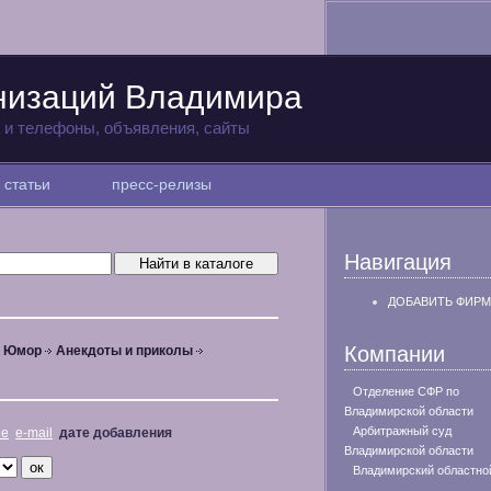
низаций Владимира
а и телефоны, объявления, сайты
статьи
пресс-релизы
Навигация
ДОБАВИТЬ ФИРМ
Компании
, Юмор
Анекдоты и приколы
Отделение СФР по
Владимирской области
Арбитражный суд
не
e-mail
дате добавления
Владимирской области
Владимирский областно