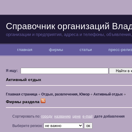
Справочник организаций Вла
организации и предприятия, адреса и телефоны, объявления
главная
фирмы
статьи
пресс-рел
Я ищу:
Активный отдых
Главная страница
Отдых, развлечения, Юмор
Активный отдых
Фирмы раздела
Сортировать по:
городу
названию
цене
e-mail
дате добавления
Выберите регион: