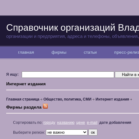
Справочник организаций Вла
организации и предприятия, адреса и телефоны, объявления
главная
фирмы
статьи
пресс-рел
Я ищу:
Интернет издания
Главная страница
Общество, политика, СМИ
Интернет издания
Фирмы раздела
Сортировать по:
городу
названию
цене
e-mail
дате добавления
Выберите регион: