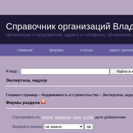
Справочник организаций Вла
организации и предприятия, адреса и телефоны, объявления
главная
фирмы
статьи
пресс-рел
Я ищу:
Экспертиза, надзор
Главная страница
Недвижимость и строительство
Экспертиза, над
Фирмы раздела
Сортировать по:
городу
названию
цене
e-mail
дате добавления
Выберите регион: