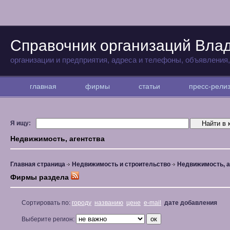
Справочник организаций Вла
организации и предприятия, адреса и телефоны, объявления
главная
фирмы
статьи
пресс-рел
Я ищу:
Недвижимость, агентства
Главная страница
Недвижимость и строительство
Недвижимость, а
Фирмы раздела
Сортировать по:
городу
названию
цене
e-mail
дате добавления
Выберите регион: