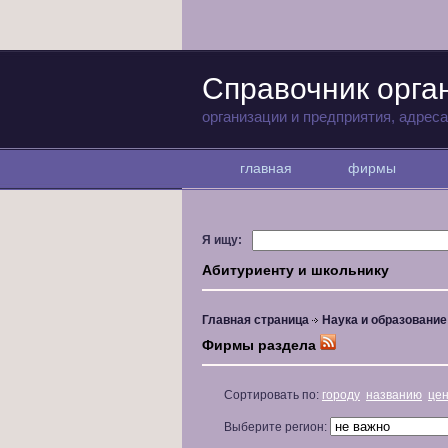
Справочник орга
организации и предприятия, адрес
главная
фирмы
Я ищу:
Абитуриенту и школьнику
Главная страница
Наука и образование
Фирмы раздела
Сортировать по:
городу
названию
це
Выберите регион: