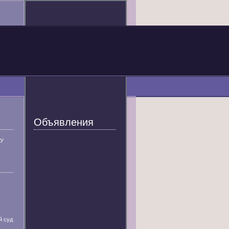
Объявления
У
й суд