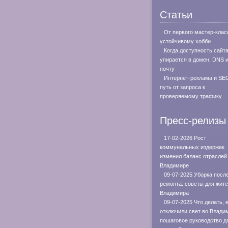
Статьи
От первого мастер-клас
устойчивому хобби
Когда доступность сайт
упирается в домен, DNS 
почту
Интернет-реклама и SE
путь от запроса к
проверяемому трафику
Пресс-релизы
17-02-2026 Рост
коммунальных издержек
изменил баланс отраслей
Владимире
09-07-2025 Уборка посл
ремонта: советы для жит
Владимира
09-07-2025 Что делать, 
отключили свет во Влади
пошаговое руководство д