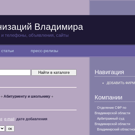
низаций Владимира
а и телефоны, объявления, сайты
статьи
пресс-релизы
Навигация
ДОБАВИТЬ ФИРМ
Компании
Абитуриенту и школьнику
Отделение СФР по
Владимирской области
Арбитражный суд
не
e-mail
дате добавления
Владимирской области
Владимирский областно