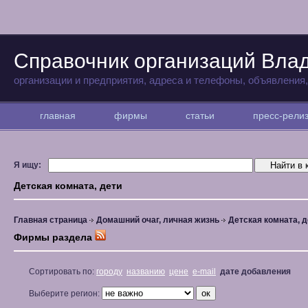
Справочник организаций Вла
организации и предприятия, адреса и телефоны, объявления
главная
фирмы
статьи
пресс-рел
Я ищу:
Детская комната, дети
Главная страница
Домашний очаг, личная жизнь
Детская комната, д
Фирмы раздела
Сортировать по:
городу
названию
цене
e-mail
дате добавления
Выберите регион: