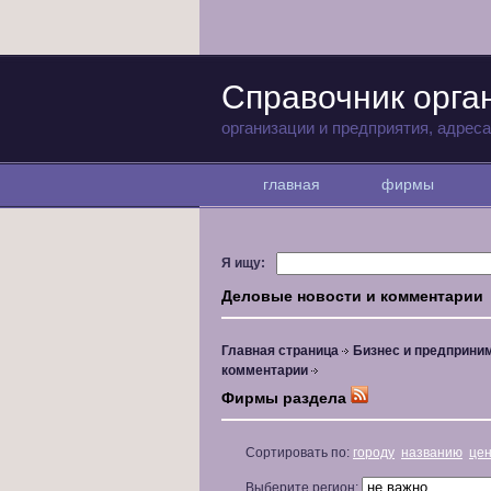
Справочник орга
организации и предприятия, адрес
главная
фирмы
Я ищу:
Деловые новости и комментарии
Главная страница
Бизнес и предприни
комментарии
Фирмы раздела
Сортировать по:
городу
названию
це
Выберите регион: