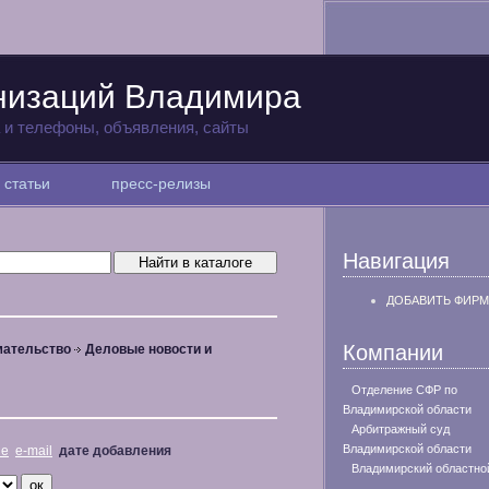
низаций Владимира
а и телефоны, объявления, сайты
статьи
пресс-релизы
Навигация
ДОБАВИТЬ ФИРМ
Компании
мательство
Деловые новости и
Отделение СФР по
Владимирской области
Арбитражный суд
Владимирской области
не
e-mail
дате добавления
Владимирский областно