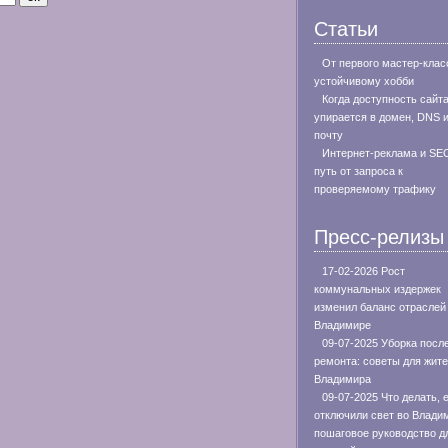
Статьи
От первого мастер-клас
устойчивому хобби
Когда доступность сайт
упирается в домен, DNS 
почту
Интернет-реклама и SE
путь от запроса к
проверяемому трафику
Пресс-релизы
17-02-2026 Рост
коммунальных издержек
изменил баланс отраслей
Владимире
09-07-2025 Уборка посл
ремонта: советы для жит
Владимира
09-07-2025 Что делать, 
отключили свет во Влади
пошаговое руководство д