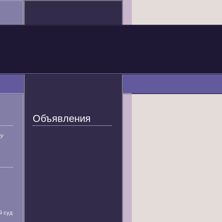
Объявления
У
й суд