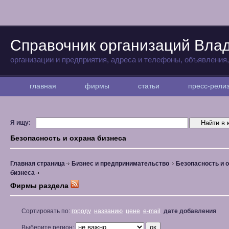
Справочник организаций Вла
организации и предприятия, адреса и телефоны, объявления
главная
фирмы
статьи
пресс-рел
Я ищу:
Безопасность и охрана бизнеса
Главная страница
Бизнес и предпринимательство
Безопасность и 
бизнеса
Фирмы раздела
Сортировать по:
городу
названию
цене
e-mail
дате добавления
Выберите регион: