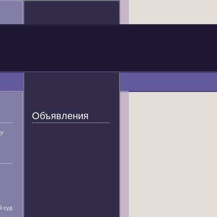
Объявления
У
й суд