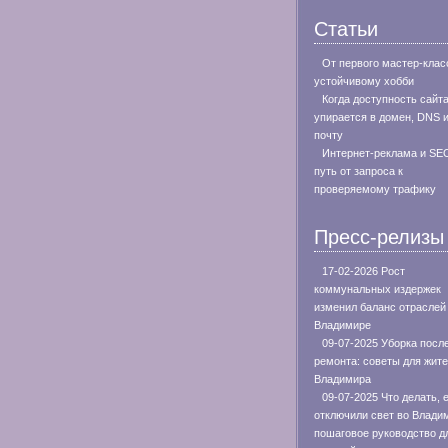
Статьи
От первого мастер-клас
устойчивому хобби
Когда доступность сайт
упирается в домен, DNS 
почту
Интернет-реклама и SE
путь от запроса к
проверяемому трафику
Пресс-релизы
17-02-2026 Рост
коммунальных издержек
изменил баланс отраслей
Владимире
09-07-2025 Уборка посл
ремонта: советы для жит
Владимира
09-07-2025 Что делать, 
отключили свет во Влади
пошаговое руководство д