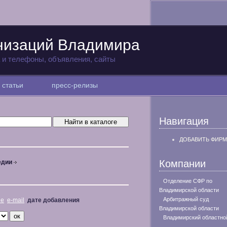
низаций Владимира
а и телефоны, объявления, сайты
статьи
пресс-релизы
Навигация
ДОБАВИТЬ ФИРМ
Компании
едии
Отделение СФР по
Владимирской области
Арбитражный суд
не
e-mail
дате добавления
Владимирской области
Владимирский областно