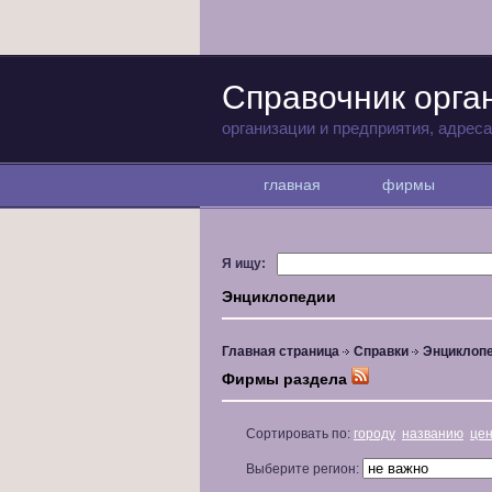
Справочник орга
организации и предприятия, адрес
главная
фирмы
Я ищу:
Энциклопедии
Главная страница
Справки
Энциклоп
Фирмы раздела
Сортировать по:
городу
названию
це
Выберите регион: