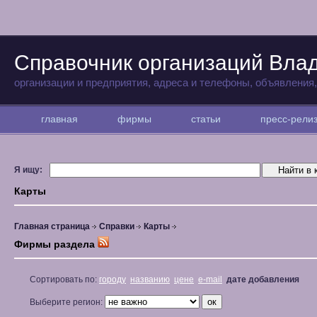
Справочник организаций Вла
организации и предприятия, адреса и телефоны, объявления
главная
фирмы
статьи
пресс-рел
Я ищу:
Карты
Главная страница
Справки
Карты
Фирмы раздела
Сортировать по:
городу
названию
цене
e-mail
дате добавления
Выберите регион: