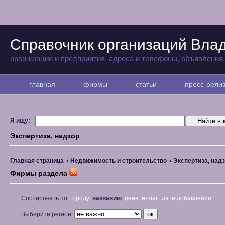
Справочник организаций Вла
организации и предприятия, адреса и телефоны, объявления
главная
фирмы
статьи
пресс-рел
Я ищу:
Экспертиза, надзор
Главная страница
Недвижимость и строительство
Экспертиза, над
Фирмы раздела
Сортировать по:
городу
названию
цене
e-mail
дате добавления
Выберите регион: