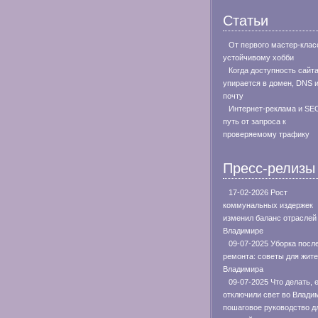
Статьи
От первого мастер-клас
устойчивому хобби
Когда доступность сайт
упирается в домен, DNS 
почту
Интернет-реклама и SE
путь от запроса к
проверяемому трафику
Пресс-релизы
17-02-2026 Рост
коммунальных издержек
изменил баланс отраслей
Владимире
09-07-2025 Уборка посл
ремонта: советы для жит
Владимира
09-07-2025 Что делать, 
отключили свет во Влади
пошаговое руководство д