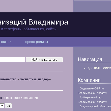
низаций Владимира
а и телефоны, объявления, сайты
статьи
пресс-релизы
Навигация
ДОБАВИТЬ ФИРМ
Компании
оительство
Экспертиза, надзор
Отделение СФР по
Владимирской области
Арбитражный суд
не
e-mail
дате добавления
Владимирской области
Владимирский областно