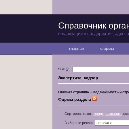
Справочник орга
организации и предприятия, адрес
главная
фирмы
Я ищу:
Экспертиза, надзор
Главная страница
Недвижимость и стр
Фирмы раздела
Сортировать по:
городу
названию
це
Выберите регион: