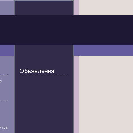
Объявления
У
й суд