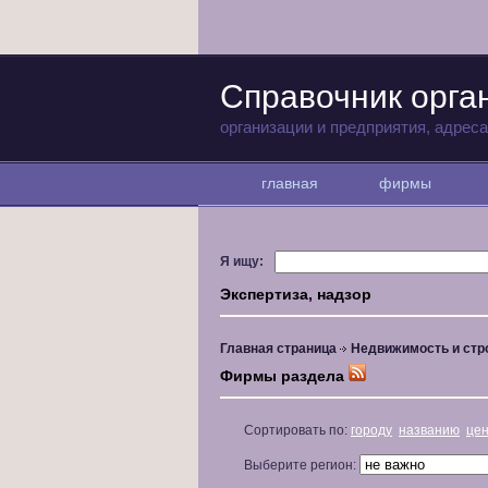
Справочник орга
организации и предприятия, адрес
главная
фирмы
Я ищу:
Экспертиза, надзор
Главная страница
Недвижимость и стр
Фирмы раздела
Сортировать по:
городу
названию
це
Выберите регион: