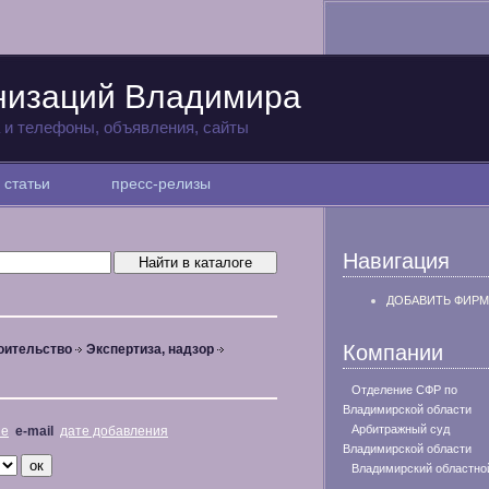
низаций Владимира
а и телефоны, объявления, сайты
статьи
пресс-релизы
Навигация
ДОБАВИТЬ ФИРМ
Компании
оительство
Экспертиза, надзор
Отделение СФР по
Владимирской области
Арбитражный суд
не
e-mail
дате добавления
Владимирской области
Владимирский областно