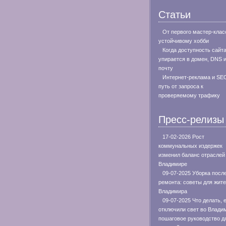
Статьи
От первого мастер-клас
устойчивому хобби
Когда доступность сайт
упирается в домен, DNS 
почту
Интернет-реклама и SE
путь от запроса к
проверяемому трафику
Пресс-релизы
17-02-2026 Рост
коммунальных издержек
изменил баланс отраслей
Владимире
09-07-2025 Уборка посл
ремонта: советы для жит
Владимира
09-07-2025 Что делать, 
отключили свет во Влади
пошаговое руководство д