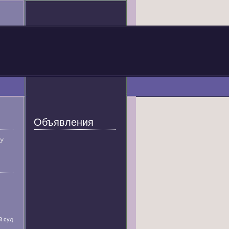
Объявления
У
й суд