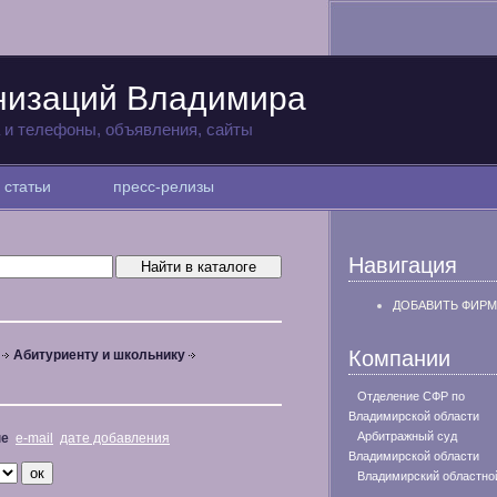
низаций Владимира
а и телефоны, объявления, сайты
статьи
пресс-релизы
Навигация
ДОБАВИТЬ ФИРМ
Компании
Абитуриенту и школьнику
Отделение СФР по
Владимирской области
Арбитражный суд
не
e-mail
дате добавления
Владимирской области
Владимирский областно