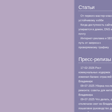
Статьи
От первого мастер-клас
устойчивому хобби
Когда доступность сайт
упирается в домен, DNS 
почту
Интернет-реклама и SE
путь от запроса к
проверяемому трафику
Пресс-релизы
17-02-2026 Рост
коммунальных издержек
изменил баланс отраслей
Владимире
09-07-2025 Уборка посл
ремонта: советы для жит
Владимира
09-07-2025 Что делать, 
отключили свет во Влади
пошаговое руководство д