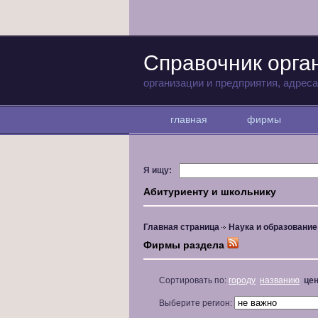
Справочник орга
организации и предприятия, адрес
главная
фирмы
Я ищу:
Абитуриенту и школьнику
Главная страница
Наука и образование
Фирмы раздела
Сортировать по:
городу
названию
це
Выберите регион: