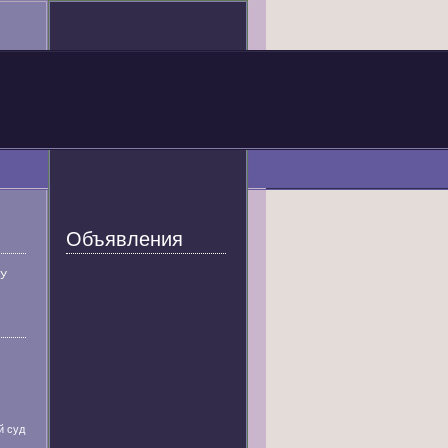
Объявления
У
й суд