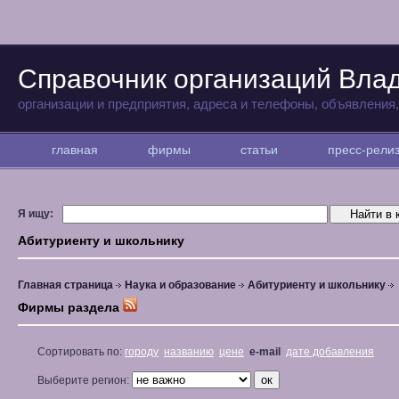
Справочник организаций Вла
организации и предприятия, адреса и телефоны, объявления
главная
фирмы
статьи
пресс-рел
Я ищу:
Абитуриенту и школьнику
Главная страница
Наука и образование
Абитуриенту и школьнику
Фирмы раздела
Сортировать по:
городу
названию
цене
e-mail
дате добавления
Выберите регион: