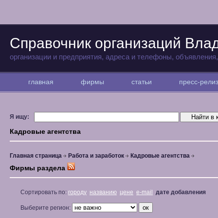
Справочник организаций Вла
организации и предприятия, адреса и телефоны, объявления
главная
фирмы
статьи
пресс-рел
Я ищу:
Кадровые агентства
Главная страница
Работа и заработок
Кадровые агентства
Фирмы раздела
Сортировать по:
городу
названию
цене
e-mail
дате добавления
Выберите регион: