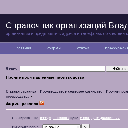
Справочник организаций Вла
организации и предприятия, адреса и телефоны, объявления
главная
фирмы
статьи
пресс-рел
Я ищу:
Прочие промышленные производства
Главная страница
Производство и сельское хозяйство
Прочие про
производства
Фирмы раздела
Сортировать по:
городу
названию
цене
e-mail
дате добавления
Выберите регион: