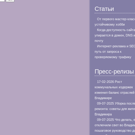
Статьи
От первого мастер-клас
устойчивому хобби
Когда доступность сайт
упирается в домен, DNS 
почту
Интернет-реклама и SE
путь от запроса к
проверяемому трафику
Пресс-релизы
17-02-2026 Рост
коммунальных издержек
изменил баланс отраслей
Владимире
09-07-2025 Уборка посл
ремонта: советы для жит
Владимира
09-07-2025 Что делать, 
отключили свет во Влади
пошаговое руководство д