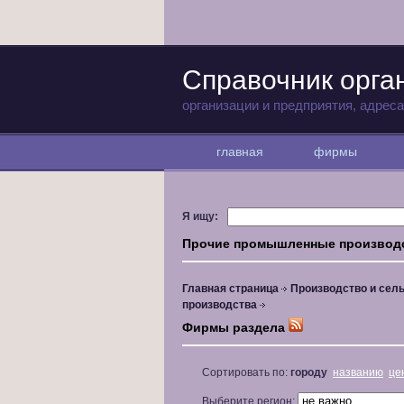
Справочник орга
организации и предприятия, адрес
главная
фирмы
Я ищу:
Прочие промышленные производ
Главная страница
Производство и сель
производства
Фирмы раздела
Сортировать по:
городу
названию
це
Выберите регион: