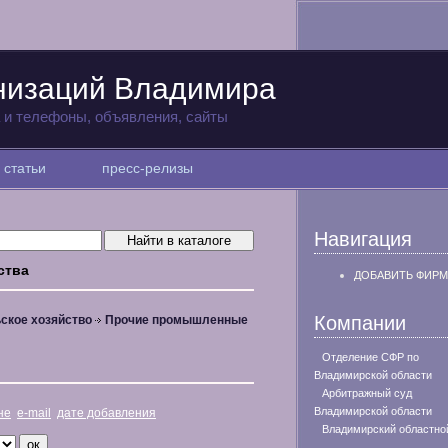
низаций Владимира
а и телефоны, объявления, сайты
статьи
пресс-релизы
Навигация
ства
ДОБАВИТЬ ФИРМ
Компании
ское хозяйство
Прочие промышленные
Отделение СФР по
Владимирской области
Арбитражный суд
Владимирской области
не
e-mail
дате добавления
Владимирский областно