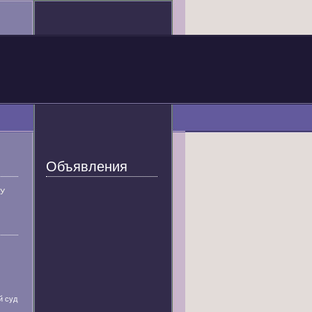
Объявления
У
й суд