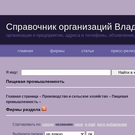
Справочник организаций Вла
организации и предприятия, адреса и телефоны, объявления
главная
фирмы
статьи
пресс-рел
Я ищу:
Пищевая промышленность
Главная страница
Производство и сельское хозяйство
Пищевая
промышленность
Фирмы раздела
Сортировать по:
городу
названию
цене
e-mail
дате добавления
Выберите регион: