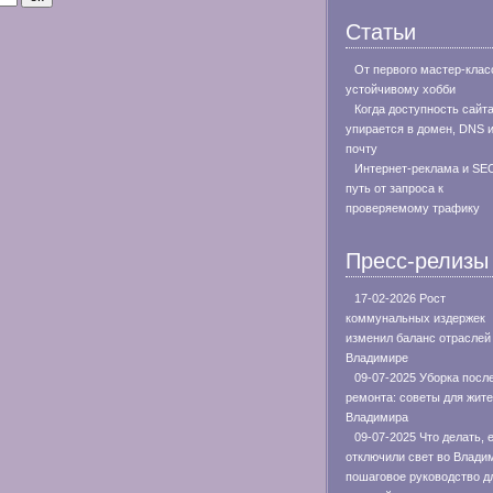
Статьи
От первого мастер-клас
устойчивому хобби
Когда доступность сайт
упирается в домен, DNS 
почту
Интернет-реклама и SE
путь от запроса к
проверяемому трафику
Пресс-релизы
17-02-2026 Рост
коммунальных издержек
изменил баланс отраслей
Владимире
09-07-2025 Уборка посл
ремонта: советы для жит
Владимира
09-07-2025 Что делать, 
отключили свет во Влади
пошаговое руководство д