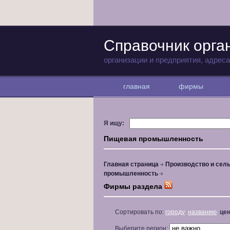
Справочник орга
организации и предприятия, адрес
главная
фирмы
Я ищу:
Пищевая промышленность
Главная страница
Производство и сель
промышленность
Фирмы раздела
Сортировать по:
городу
названию
це
Выберите регион: