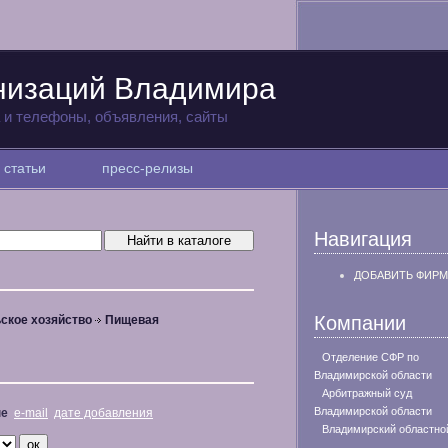
низаций Владимира
а и телефоны, объявления, сайты
статьи
пресс-релизы
Навигация
ДОБАВИТЬ ФИРМ
Компании
ское хозяйство
Пищевая
Отделение СФР по
Владимирской области
Арбитражный суд
Владимирской области
не
e-mail
дате добавления
Владимирский областно