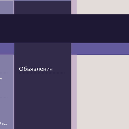
Объявления
У
й суд