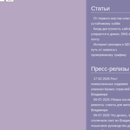
Статьи
От первого мастер-клас
устойчивому хобби
Когда доступность сайт
упирается в домен, DNS 
почту
Интернет-реклама и SE
путь от запроса к
проверяемому трафику
Пресс-релизы
17-02-2026 Рост
коммунальных издержек
изменил баланс отраслей
Владимире
09-07-2025 Уборка посл
ремонта: советы для жит
Владимира
09-07-2025 Что делать, 
отключили свет во Влади
пошаговое руководство д