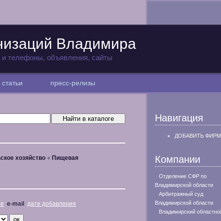
низаций Владимира
а и телефоны, объявления, сайты
статьи
пресс-релизы
Навигация
ДОБАВИТЬ ФИРМ
Компании
ское хозяйство
Пищевая
Отделение СФР по
Владимирской области
Арбитражный суд
Владимирской области
не
e-mail
дате добавления
Владимирский областно