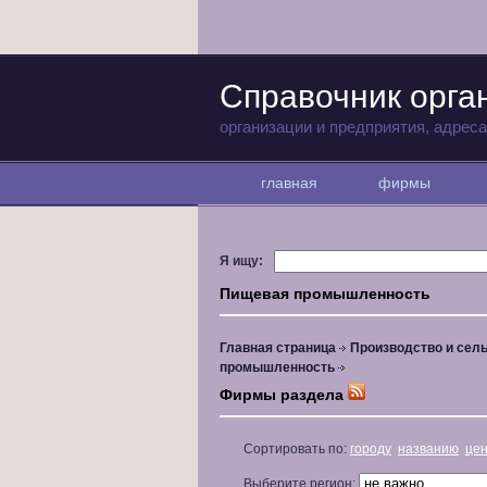
Справочник орга
организации и предприятия, адрес
главная
фирмы
Я ищу:
Пищевая промышленность
Главная страница
Производство и сель
промышленность
Фирмы раздела
Сортировать по:
городу
названию
це
Выберите регион: