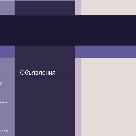
Объявления
У
й суд