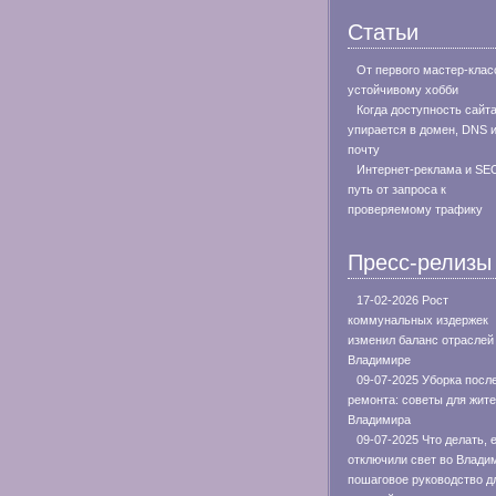
Статьи
От первого мастер-клас
устойчивому хобби
Когда доступность сайт
упирается в домен, DNS 
почту
Интернет-реклама и SE
путь от запроса к
проверяемому трафику
Пресс-релизы
17-02-2026 Рост
коммунальных издержек
изменил баланс отраслей
Владимире
09-07-2025 Уборка посл
ремонта: советы для жит
Владимира
09-07-2025 Что делать, 
отключили свет во Влади
пошаговое руководство д