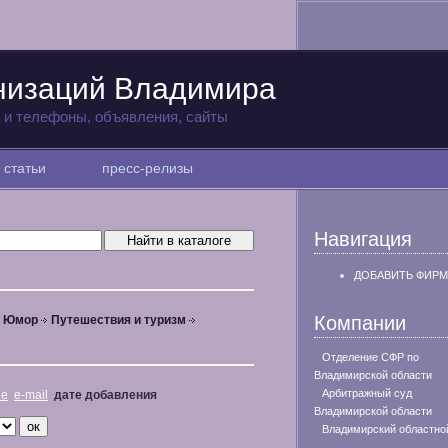
низаций Владимира
а и телефоны, объявления, сайты
статьи
пресс-релизы
Навигация
ДОБАВИТЬ ФИРМ
Компании
, Юмор
Путешествия и туризм
Отделение СФР по
Владимирской области
Арбитражный суд
не
e-mail
дате добавления
Владимирской области
Владимирский областно