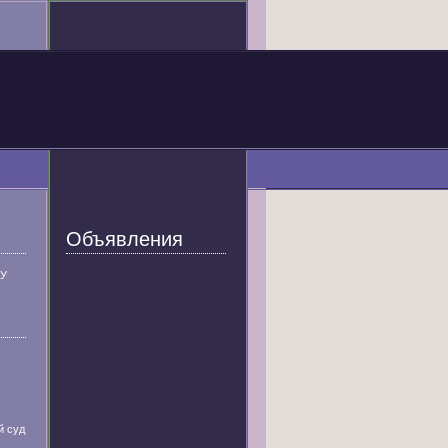
Объявления
У
й суд