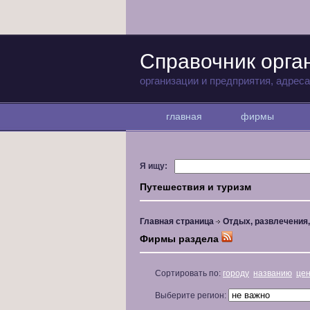
Справочник орга
организации и предприятия, адрес
главная
фирмы
Я ищу:
Путешествия и туризм
Главная страница
Отдых, развлечения
Фирмы раздела
Сортировать по:
городу
названию
це
Выберите регион: